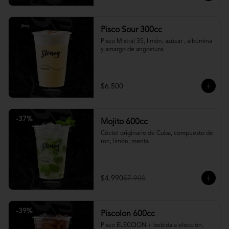
Pisco Sour 300cc
Pisco Mistral 35, limón, azúcar , albúmina 
y amargo de angostura.
$6.500
-
37
%
Mojito 600cc
Cóctel originario de Cuba, compuesto de 
ron, limón, menta
$4.990
$7.900
-
39
%
Piscolon 600cc
Pisco ELECCION + bebida a elección.