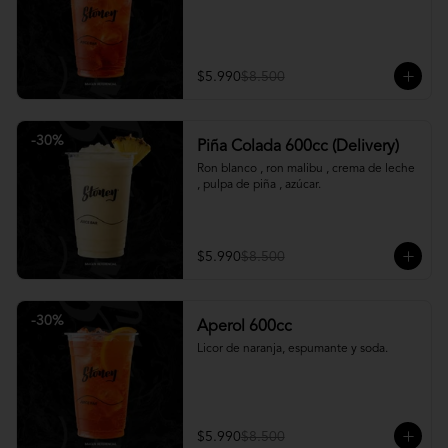
$5.990
$8.500
-
30
%
Piña Colada 600cc (Delivery)
Ron blanco , ron malibu , crema de leche 
, pulpa de piña , azúcar.
$5.990
$8.500
-
30
%
Aperol 600cc
Licor de naranja, espumante y soda.
$5.990
$8.500