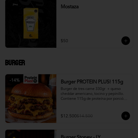
Mostaza
$50
Burger
-
14
%
Burger PROTEIN PLUS! 115g
Burger de tres carne 330gr  + queso 
cheddar americano, tocino y pepinillo.  
Contiene 115g de proteína por porción. 
+ papa fritas
$12.500
$14.500
Burger Stoney - LY