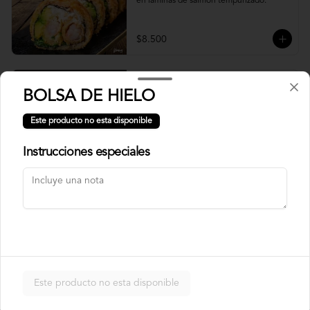
en laminas de salmón tempurizado.
$8.500
Crunch Roll
BOLSA DE HIELO
Roll relleno de Pollo apanado , queso 
crema, cebollín, almendras triturada, sin 
Este producto no esta disponible
arroz, envuelto en palta.
Instrucciones especiales
$8.500
Nori Champ Roll
Roll relleno de Pollo apanado , palta, 
champiñon salteado, cebolla, sin arroz 
tempurizado.
Este producto no esta disponible
$7.900