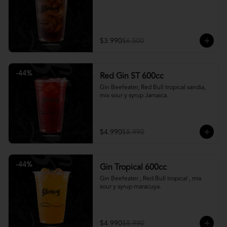
$3.990
$6.500
-
44
%
Red Gin ST 600cc
Gin Beefeater, Red Bull tropical sandia, 
mix sour y syrup Jamaica.
$4.990
$8.990
-
44
%
Gin Tropical 600cc
Gin Beefeater , Red Bull tropical , mix 
sour y syrup maracuya.
$4.990
$8.990