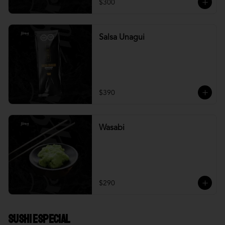
$300
Salsa Unagui
$390
Wasabi
$290
Sushi Especial