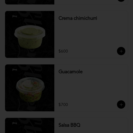
Crema chimichurri
$600
Guacamole
$700
Salsa BBQ