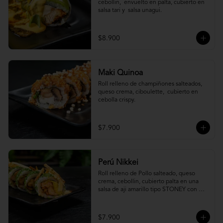
cebollin,  envuelto en palta, cubierto en 
salsa tari y  salsa unagui.
$8.900
Maki Quinoa
​Roll relleno de champiñones salteados, 
queso crema, ciboulette,  cubierto en 
cebolla crispy.
$7.900
Perú Nikkei
Roll relleno de Pollo salteado, queso 
crema, cebollin, cubierto palta en una 
salsa de aji amarillo tipo STONEY con 
topping de papa hilo.
$7.900