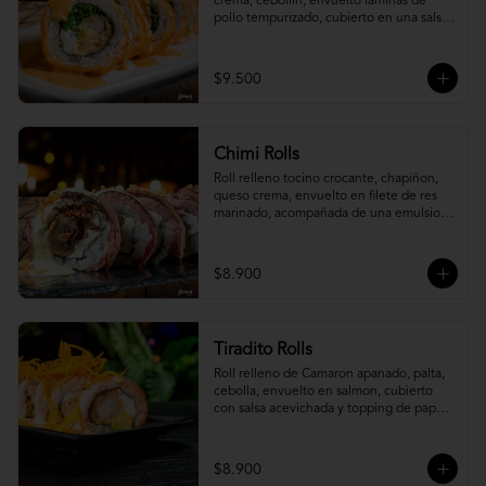
crema, cebollín, envuelto laminas de 
pollo tempurizado, cubierto en una salsa 
jaiba parmesana con toques de vino 
blanco.
$9.500
Chimi Rolls
Roll relleno tocino crocante, chapiñon, 
queso crema, envuelto en filete de res 
marinado, acompañada de una emulsion 
palta y chimichurri, con toques de 
cebolla crispy.
$8.900
Tiradito Rolls
Roll relleno de Camaron apanado, palta, 
cebolla, envuelto en salmon, cubierto 
con salsa acevichada y topping de papa 
camote.
$8.900