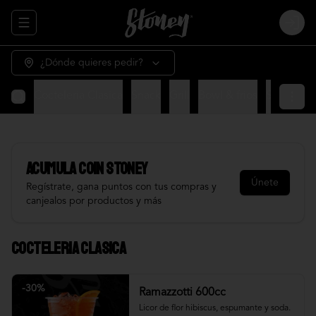
Abrir menu de navegación
Login
¿Dónde quieres pedir?
Cocteleria Clasica
Snack
Grill
Bowl & frios
Salsas
Fr
Acumula
COIN STONEY
Únete
Regístrate, gana puntos con tus compras y
canjealos por productos y más
Cocteleria Clasica
-
30
%
Ramazzotti 600cc
Licor de flor hibiscus, espumante y soda.