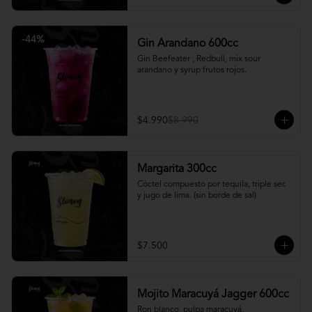
-
44
%
Gin Arandano 600cc
Gin Beefeater , Redbull, mix sour 
arandano y syrup frutos rojos.
$4.990
$8.990
Margarita 300cc
Cóctel compuesto por tequila, triple sec 
y jugo de lima. (sin borde de sal)
$7.500
Mojito Maracuyá Jagger 600cc
Ron blanco, pulpa maracuyá, 