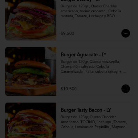
Burger de 120gr , Queso Cheddar 
americano, tocino crocante , Cebolla 
morada, Tomate, Lechuga y BBQ + 
Canasto de papas fritas.
$9.500
Burger Aguacate - LY
Burger de 120gr, Queso mozzarella, 
Champiñón salteado, Cebolla 
Caramelizada , Palta, cebolla crispy. + 
canasto de papas fritas
$10.500
Burger Tasty Bacon - LY
Burger de 120gr, Queso Cheddar 
Americano, TOCINO, Lechuga , Tomate, 
Cebolla, Laminas de Pepinillo , Mayonesa 
y Ketchup.