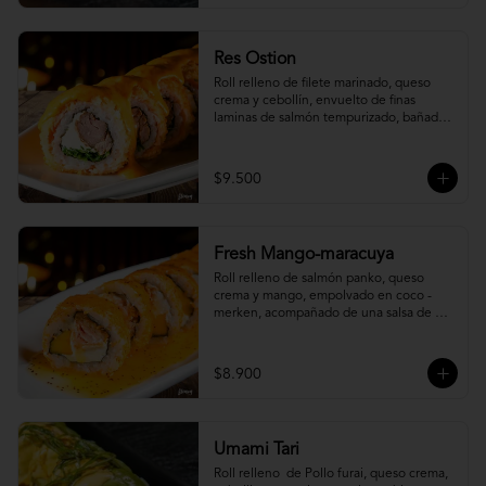
Res Ostion
Roll relleno de filete marinado, queso 
crema y cebollín, envuelto de finas 
laminas de salmón tempurizado, bañada 
en una salsa ostión y parmesano.
$9.500
Fresh Mango-maracuya
Roll relleno de salmón panko, queso 
crema y mango, empolvado en coco - 
merken, acompañado de una salsa de 
maracuyá y sutil menta.
$8.900
Umami Tari
Roll relleno  de Pollo furai, queso crema, 