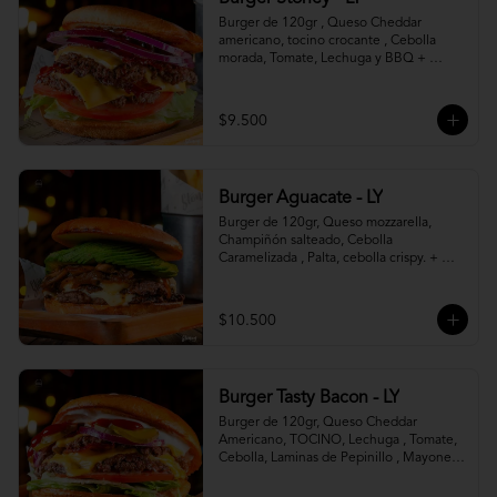
Burger de 120gr , Queso Cheddar 
americano, tocino crocante , Cebolla 
morada, Tomate, Lechuga y BBQ + 
Canasto de papas fritas.
$9.500
Burger Aguacate - LY
Burger de 120gr, Queso mozzarella, 
Champiñón salteado, Cebolla 
Caramelizada , Palta, cebolla crispy. + 
canasto de papas fritas
$10.500
Burger Tasty Bacon - LY
Burger de 120gr, Queso Cheddar 
Americano, TOCINO, Lechuga , Tomate, 
Cebolla, Laminas de Pepinillo , Mayonesa 
y Ketchup.