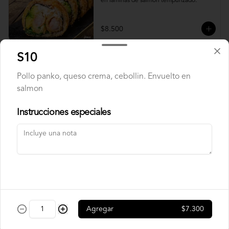
en laminas de salmón tempurizado.
$8.500
S10
Crunch Roll
Pollo panko, queso crema, cebollin. Envuelto en
Roll relleno de Pollo apanado , queso 
crema, cebollín, almendras triturada, sin 
salmon
arroz, envuelto en palta.
Instrucciones especiales
$8.500
Nori Champ Roll
Roll relleno de Pollo apanado , palta, 
champiñon salteado, cebolla, sin arroz 
tempurizado.
Agregar
$7.300
$7.900