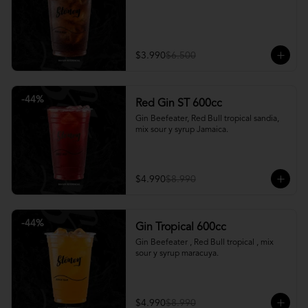
$3.990
$6.500
-
44
%
Red Gin ST 600cc
Gin Beefeater, Red Bull tropical sandia, 
mix sour y syrup Jamaica.
$4.990
$8.990
-
44
%
Gin Tropical 600cc
Gin Beefeater , Red Bull tropical , mix 
sour y syrup maracuya.
$4.990
$8.990