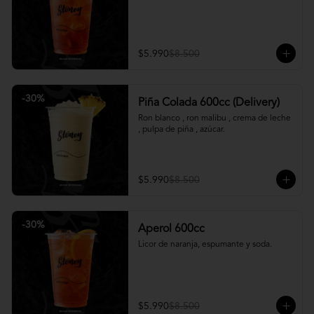
$5.990
$8.500
-
30
%
Piña Colada 600cc (Delivery)
Ron blanco , ron malibu , crema de leche 
, pulpa de piña , azúcar.
$5.990
$8.500
-
30
%
Aperol 600cc
Licor de naranja, espumante y soda.
$5.990
$8.500