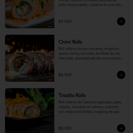
crema, cebollín, envuelto laminas de 
pollo tempurizado, cubierto en una salsa 
jaiba parmesana con toques de vino 
blanco.
$9.500
Chimi Rolls
Roll relleno tocino crocante, chapiñon, 
queso crema, envuelto en filete de res 
marinado, acompañada de una emulsion 
palta y chimichurri, con toques de 
cebolla crispy.
$8.900
Tiradito Rolls
Roll relleno de Camaron apanado, palta, 
cebolla, envuelto en salmon, cubierto 
con salsa acevichada y topping de papa 
camote.
$8.900