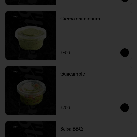
Crema chimichurri
$600
Guacamole
$700
Salsa BBQ