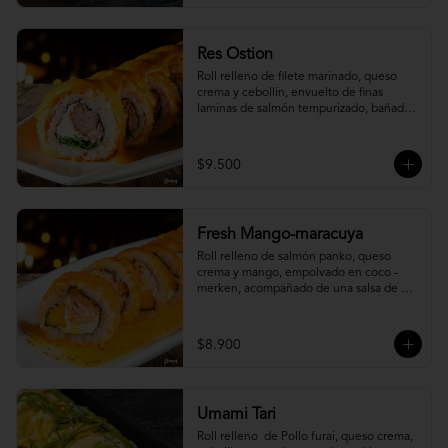
Res Ostion
Roll relleno de filete marinado, queso 
crema y cebollín, envuelto de finas 
laminas de salmón tempurizado, bañada 
en una salsa ostión y parmesano.
$9.500
Fresh Mango-maracuya
Roll relleno de salmón panko, queso 
crema y mango, empolvado en coco - 
merken, acompañado de una salsa de 
maracuyá y sutil menta.
$8.900
Umami Tari
Roll relleno  de Pollo furai, queso crema, 