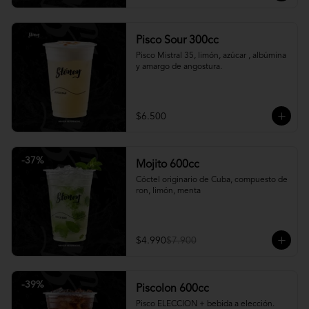
Pisco Sour 300cc
Pisco Mistral 35, limón, azúcar , albúmina 
y amargo de angostura.
$6.500
-
37
%
Mojito 600cc
Cóctel originario de Cuba, compuesto de 
ron, limón, menta
$4.990
$7.900
-
39
%
Piscolon 600cc
Pisco ELECCION + bebida a elección.