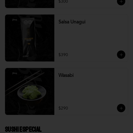
$300
Salsa Unagui
$390
Wasabi
$290
Sushi Especial