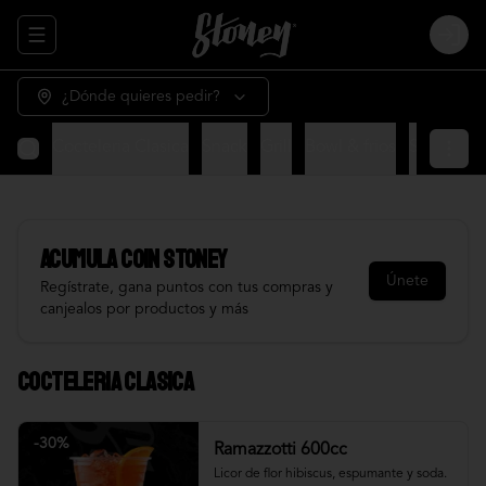
Abrir menu de navegación
Login
¿Dónde quieres pedir?
Cocteleria Clasica
Snack
Grill
Bowl & frios
Salsas
Fr
Acumula
COIN STONEY
Únete
Regístrate, gana puntos con tus compras y
canjealos por productos y más
Cocteleria Clasica
-
30
%
Ramazzotti 600cc
Licor de flor hibiscus, espumante y soda.