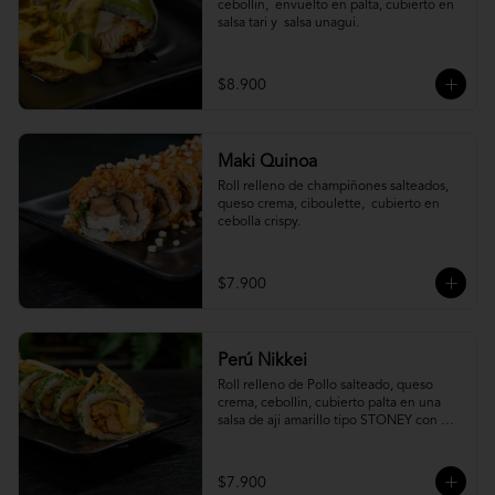
cebollin,  envuelto en palta, cubierto en 
salsa tari y  salsa unagui.
$8.900
Maki Quinoa
​Roll relleno de champiñones salteados, 
queso crema, ciboulette,  cubierto en 
cebolla crispy.
$7.900
Perú Nikkei
Roll relleno de Pollo salteado, queso 
crema, cebollin, cubierto palta en una 
salsa de aji amarillo tipo STONEY con 
topping de papa hilo.
$7.900