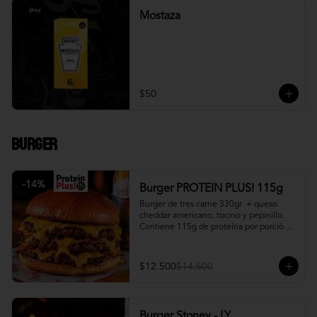
Mostaza
$50
Burger
-
14
%
Burger PROTEIN PLUS! 115g
Burger de tres carne 330gr  + queso 
cheddar americano, tocino y pepinillo.  
Contiene 115g de proteína por porción. 
+ papa fritas
$12.500
$14.500
Burger Stoney - LY