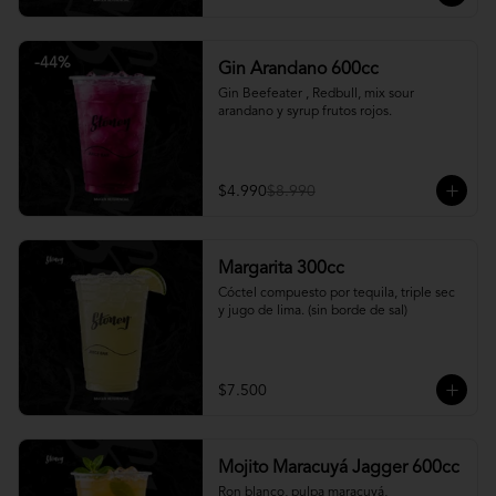
-
44
%
Gin Arandano 600cc
Gin Beefeater , Redbull, mix sour 
arandano y syrup frutos rojos.
$4.990
$8.990
Margarita 300cc
Cóctel compuesto por tequila, triple sec 
y jugo de lima. (sin borde de sal)
$7.500
Mojito Maracuyá Jagger 600cc
Ron blanco, pulpa maracuyá, 